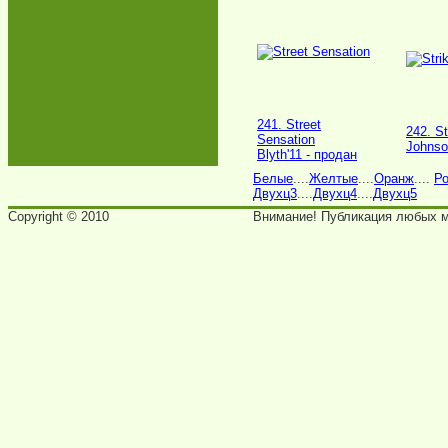
241. Street
242. St
Sensation
Johnso
Blyth'11 - продан
Белые
....
Желтые
....
Оранж
....
Ро
Двухц3
....
Двухц4
....
Двухц5
Copyright © 2010
Внимание! Публикация любых ма