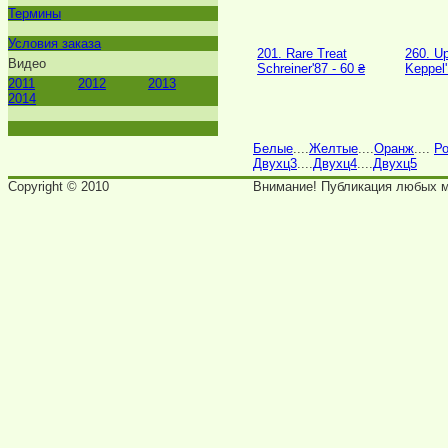
Термины
Условия заказа
201. Rare Treat
260. U
Видео
Schreiner'87 - 60 ₴
Keppel'
2011
2012
2013
2014
Белые
....
Желтые
....
Оранж
....
Ро
Двухц3
....
Двухц4
....
Двухц5
Copyright © 2010
Внимание! Публикация любых ма