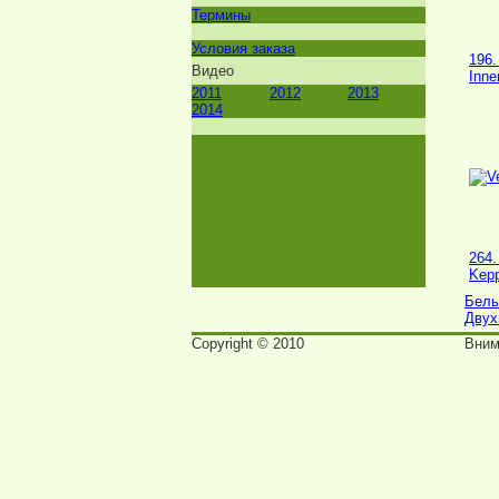
Термины
Условия заказа
196.
Видео
Inne
2011
2012
2013
2014
264.
Kepp
Бел
Двух
Copyright © 2010
Вним