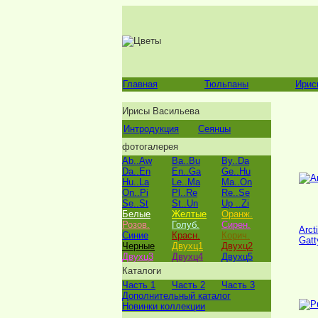
Главная
Тюльпаны
Ирис
Ирисы Васильева
Интродукция
Сеянцы
фотогалерея
Ab..Aw
Ba..Bu
By..Da
Da..En
En..Ga
Ge..Hu
Hu..La
Le..Ma
Ma..On
On..Pi
Pl..Re
Re..Se
Se..St
St..Un
Up ..Zi
Белые
Желтые
Оранж.
Розов.
Голуб.
Сирен.
Arct
Синие
Красн.
Корич.
Gatt
Черные
Двухц1
Двухц2
Двухц3
Двухц4
Двухц5
Каталоги
Часть 1
Часть 2
Часть 3
Дополнительный каталог
Новинки коллекции