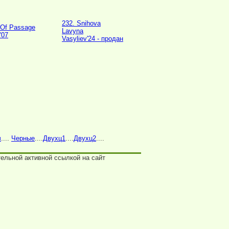
232. Snihova
 Of Passage
Lavyna
'07
Vasyliev'24 - продан
ч
....
Черные
....
Двухц1
....
Двухц2
....
ельной активной ссылкой на сайт