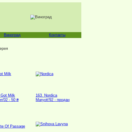
Виноград
Контакты
ерея
 Got Milk
163. Nordica
en'02 - 50 ₴
Maryott'92 - продан