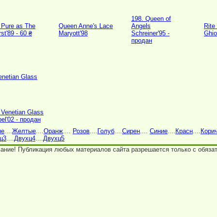
198. Queen of
 Pure as The
Queen Anne's Lace
Angels
Rite
rst'89 - 60 ₴
Maryott'98
Schreiner'95 -
Ghio
продан
 Venetian Glass
el'02 - продан
ые
....
Желтые
....
Оранж
....
Розов
....
Голуб
....
Сирен
....
Синие
....
Красн
....
Кори
ц3
....
Двухц4
....
Двухц5
ание! Публикация любых материалов сайта разрешается только с обязат