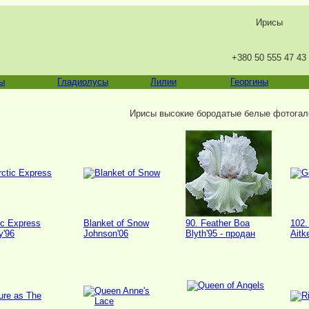
Ирисы
+380 50 555 47 43
ы
Гладиолусы
Лилии
Георгины
Ирисы высокие бородатые белые фотогал
ic Express
Blanket of Snow
90. Feather Boa
102.
y'96
Johnson'06
Blyth'95 - продан
Aitk