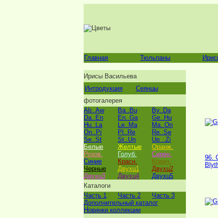
Главная
Тюльпаны
Ирис
Ирисы Васильева
Интродукция
Сеянцы
фотогалерея
Ab..Aw
Ba..Bu
By..Da
Da..En
En..Ga
Ge..Hu
Hu..La
Le..Ma
Ma..On
On..Pi
Pl..Re
Re..Se
Se..St
St..Un
Up ..Zi
Белые
Желтые
Оранж.
Розов.
Голуб.
Сирен.
96. 
Синие
Красн.
Корич.
Blyt
Черные
Двухц1
Двухц2
Двухц3
Двухц4
Двухц5
Каталоги
Часть 1
Часть 2
Часть 3
Дополнительный каталог
Новинки коллекции