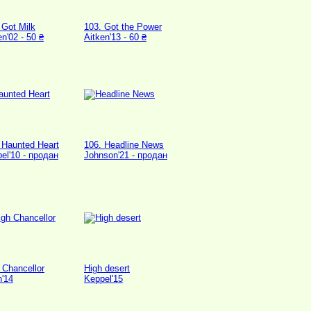
 Got Milk
103. Got the Power
en'02 - 50 ₴
Aitken'13 - 60 ₴
 Haunted Heart
106. Headline News
el'10 - продан
Johnson'21 - продан
 Chancellor
High desert
h'14
Keppel'15