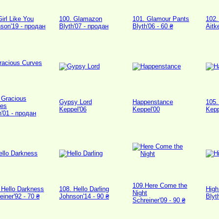
Girl Like You
100. Glamazon
101. Glamour Pants
102.
son'19 - продан
Blyth'07 - продан
Blyth'06 - 60 ₴
Aitk
 Gracious
Gypsy Lord
Happenstance
105.
ves
Keppel'06
Keppel'00
Kepp
h'01 - продан
109.Here Come the
 Hello Darkness
108. Hello Darling
High
Night
einer'92 - 70 ₴
Johnson'14 - 90 ₴
Blyt
Schreiner'09 - 90 ₴