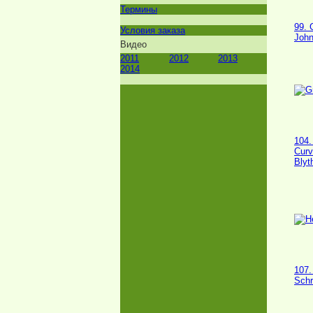
Термины
99. 
Условия заказа
John
Видео
2011
2012
2013
2014
104.
Cur
Blyt
107.
Schr