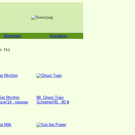
Виноград
Контакты
..Hu)
Get Rhythm
98. Ghost Train
son'14 - продан
Schreiner'00 - 80 ₴