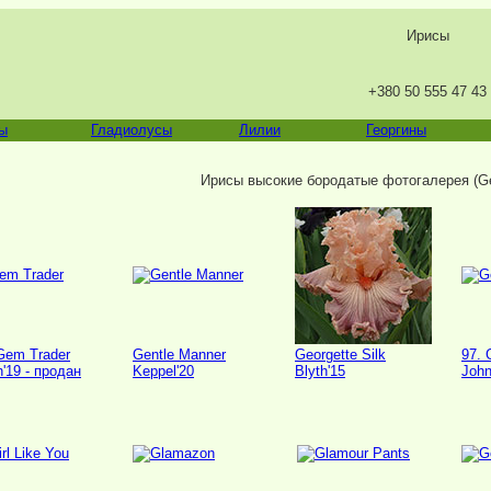
Ирисы
+380 50 555 47 43
ы
Гладиолусы
Лилии
Георгины
Ирисы высокие бородатые фотогалерея (Ge
Gem Trader
Gentle Manner
Georgette Silk
97. 
h'19 - продан
Keppel'20
Blyth'15
John