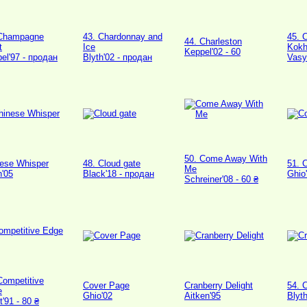
 Champagne
43. Chardonnay and
45. 
44. Charleston
t
Ice
Kokh
Keppel'02 - 60
el'97 - продан
Blyth'02 - продан
Vasy
50. Come Away With
ese Whisper
48. Cloud gate
51. 
Me
h'05
Black'18 - продан
Ghio'
Schreiner'08 - 60 ₴
Competitive
Cover Page
Cranberry Delight
54. 
e
Ghio'02
Aitken'95
Blyt
t'91 - 80 ₴