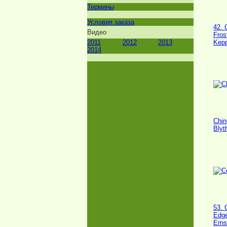
Термины
Условия заказа
42.
Видео
Fros
2011
2012
2013
Kepp
2014
Chin
Blyt
53. 
Edg
Erns