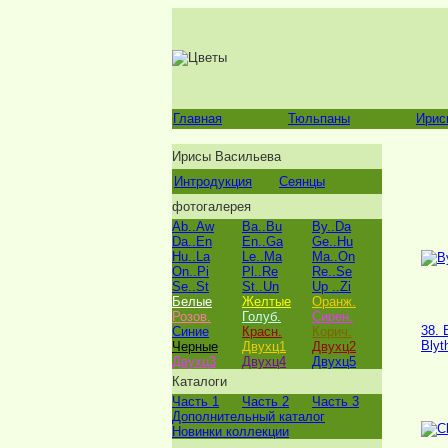
Главная
Тюльпаны
Ирис
Ирисы Васильева
Интродукция
Сеянцы
фотогалерея
Ab..Aw
Ba..Bu
By..Da
Da..En
En..Ga
Ge..Hu
Hu..La
Le..Ma
Ma..On
On..Pi
Pl..Re
Re..Se
Se..St
St..Un
Up ..Zi
Белые
Желтые
Оранж.
Розов.
Голуб.
Сирен.
38. 
Синие
Красн.
Корич.
Blyt
Черные
Двухц1
Двухц2
Двухц3
Двухц4
Двухц5
Каталоги
Часть 1
Часть 2
Часть 3
Дополнительный каталог
Новинки коллекции