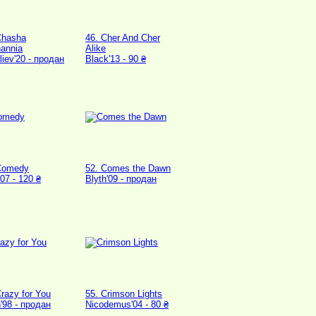
Chasha
46. Cher And Cher
annia
Alike
liev'20 - продан
Black'13 - 90 ₴
Comedy
52. Comes the Dawn
07 - 120 ₴
Blyth'09 - продан
Crazy for You
55. Crimson Lights
h'98 - продан
Nicodemus'04 - 80 ₴