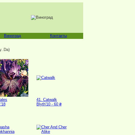
Виноград
Контакты
..Da)
ales
41. Catwalk
'18
Blyth'10 - 60 ₴