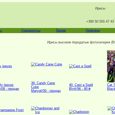
Ирисы
+380 50 555 47 43
ы
Гладиолусы
Лилии
Георгины
Ирисы высокие бородатые фотогалерея (By
39. Candy Cane
By jeeves
40. Cast a Spell
Cat T
Cutie
h'08 - продан
Blyth'96 - 80 ₴
Black
Maryott'00 - продан